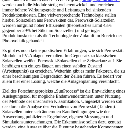
werden auch die Module stetig weiterentwickelt und erreichen
immer höhere Wirkungsgrade und Leistungen bei sinkenden
Produktionskosten. Eine vielversprechende Technologie stellen
hierbei Solarzellen aus Perowskiten dar. Perowskit-Solarzellen
werden aufgrund hoher Effizienten (theoretisches Limit 43%
gegenüber 29% bei Silicium-Solarzellen) und geringer
Produktionskosten als die Technologie der Zukunft im Bereich der
Photovoltaik gehandelt.
Es gibt es noch keine praktischen Erfahrungen, wie sich Perowskit-
Module in PV-Anlagen verhalten. Im Gegensatz zu klassischen
Solarzellen weißen Perowskit-Solarzellen eine Zeitvarianz auf. Sie
benötigen um einiges länger, um einen stabilen Zustand
(Arbeitspunkt) zu erreichen. Weiterhin gibt es mehr Faktoren, die zu
einer beschleunigten Degradation der Zellen führen. Es bedarf vor
allem hier einer Lösung, welche die Anlagenplanung vereinfacht.
Ziel des Forschungsprojekts „SunProcess“ ist die Entwicklung eines
Auslegungstool für mögliche Endanwender:innern unter Nutzung
der Methode der unscharfen Klassifikation. Umgesetzt werden soll
das durch die Analyse des Verhaltens von Perowskit (Tandem)-
Solarzellen unter sich ändernden Randbedingungen wie der
Auswertung publizierter Ergebnisse, eigenen Messungen und
Simulationsuntersuchungen. Die Erkenntnisse sollen dazu genutzt
werden, eine Aussage über die Eignung bestehender Komponenten