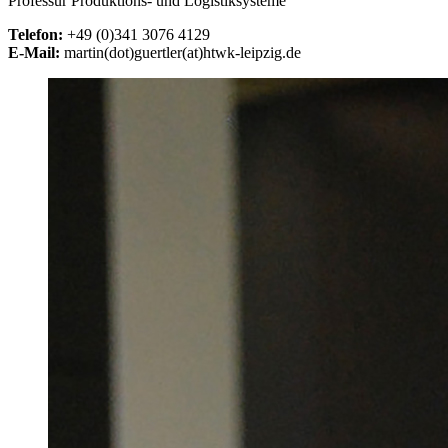
Professur Produktions- und Logistiksysteme
Telefon:
+49 (0)341 3076 4129
E-Mail:
martin(dot)guertler(at)htwk-leipzig.de