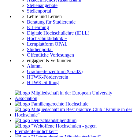
Stellenangebote
Stellenportal
Lehre und Lernen
Beratung für Studierende
E-Learning
Digitale Hochschullehre (IDLL)
Hochschuldidaktik +
Lernplattform OPAL
Studienportal
Öffentliche Vorlesungen
engagiert & verbunden
Alumni
Graduiertenzentrum (GradZ)
HTWK-Förderverein
HTWK-Stiftung