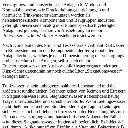
Versorgungs- und haustechnische Anlagen in Modul- und
Kompaktbauweise, wie Druckerhöhungseinrichtungen und
thermische Trinkwassererwärmungen werden als
herstellerspezifische Komponenten und Baugruppen industriell
gefertigt. Diesen serienmäßig oder kundenspezifisch gefertigten
Anlagen ist gemein, dass sie vor Auslieferung an einem
Prüfwassernetz im Werk der Hersteller getestet werden.
Nach Durchlaufen des Prüf- und Testszenarios verbleibt Restwasser
im Rohrsystem und in den Komponenten der fertig montierten
Anlagentechnik, welches je nach Dimensionierung der versorgungs-
und haustechnischen Anlagen, selbst nach einem
Entleerungsprozess über Auslassventil/Absperrorganen oder per
Kipp-/Schräglagendraining noch etliche Liter „Stagnationswasser“
betragen kann.
Trinkwasser ist kein unbegrenzt haltbares Lebensmittel und die
größten gesundheitlichen Gefahren gehen von Keimen und Erregern
in Stagnationswasser aus. Stagnationswasser ist besonders häufig
Träger unerwünschter und schädlicher Stoffe. Wenn Leitungswasser
nicht fließt und so mehrere Stunden oder sogar Tage in Leitungen
steht, wie es im beschriebenen Prozess von der Herstellung bis zum
Einbau der versorgungs- und haustechnischen Anlagen der Fall ist,
wird dieses Stagnationswasser hygienisch bedenklich. Es bildet sich
ggf. durch „Aufkeimung“ ein Biofilm aus Viren und Bakterien (z.B.