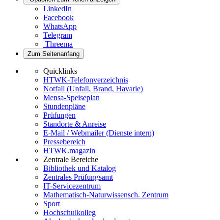
LinkedIn
Facebook
WhatsApp
Telegram
Threema
Zum Seitenanfang
Quicklinks
HTWK-Telefonverzeichnis
Notfall (Unfall, Brand, Havarie)
Mensa-Speiseplan
Stundenpläne
Prüfungen
Standorte & Anreise
E-Mail / Webmailer (Dienste intern)
Pressebereich
HTWK.magazin
Zentrale Bereiche
Bibliothek und Katalog
Zentrales Prüfungsamt
IT-Servicezentrum
Mathematisch-Naturwissensch. Zentrum
Sport
Hochschulkolleg