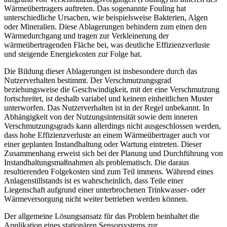
Wärmeübertragers auftreten. Das sogenannte Fouling hat
unterschiedliche Ursachen, wie beispielsweise Bakterien, Algen
oder Mineralien. Diese Ablagerungen behindern zum einen den
Wärmedurchgang und tragen zur Verkleinerung der
wärmeübertragenden Fläche bei, was deutliche Effizienzverluste
und steigende Energiekosten zur Folge hat.
Die Bildung dieser Ablagerungen ist insbesondere durch das
Nutzerverhalten bestimmt. Der Verschmutzungsgrad
beziehungsweise die Geschwindigkeit, mit der eine Verschmutzung
fortschreitet, ist deshalb variabel und keinem einheitlichen Muster
unterworfen. Das Nutzerverhalten ist in der Regel unbekannt. In
Abhängigkeit von der Nutzungsintensität sowie dem inneren
Verschmutzungsgrads kann allerdings nicht ausgeschlossen werden,
dass hohe Effizienzverluste an einem Wärmeübertrager auch vor
einer geplanten Instandhaltung oder Wartung eintreten. Dieser
Zusammenhang erweist sich bei der Planung und Durchführung von
Instandhaltungsmaßnahmen als problematisch. Die daraus
resultierenden Folgekosten sind zum Teil immens. Während eines
Anlagenstillstands ist es wahrscheinlich, dass Teile einer
Liegenschaft aufgrund einer unterbrochenen Trinkwasser- oder
Wärmeversorgung nicht weiter betrieben werden können.
Der allgemeine Lösungsansatz für das Problem beinhaltet die
Applikation eines stationären Sensorsystems zur