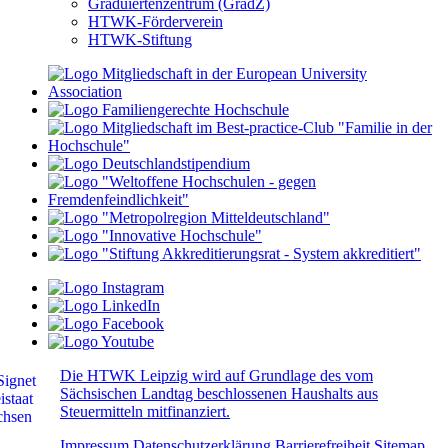
Graduiertenzentrum (GradZ)
HTWK-Förderverein
HTWK-Stiftung
Die HTWK Leipzig wird auf Grundlage des vom
Sächsischen Landtag beschlossenen Haushalts aus
Steuermitteln mitfinanziert.
Impressum
Datenschutzerklärung
Barrierefreiheit
Sitemap