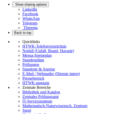
Show sharing options
LinkedIn
Facebook
WhatsApp
Telegram
Threema
Back to top
Quicklinks
HTWK-Telefonverzeichnis
Notfall (Unfall, Brand, Havarie)
Mensa-Speiseplan
Stundenpläne
Prüfungen
Standorte & Anreise
E-Mail / Webmailer (Dienste intern)
Pressebereich
HTWK.magazin
Zentrale Bereiche
Bibliothek und Katalog
Zentrales Prüfungsamt
IT-Servicezentrum
Mathematisch-Naturwissensch. Zentrum
Sport