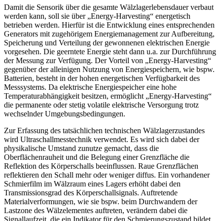
Damit die Sensorik über die gesamte Wälzlagerlebensdauer verbaut
werden kann, soll sie über „Energy-Harvesting“ energetisch
betrieben werden. Hierfür ist die Entwicklung eines entsprechenden
Generators mit zugehörigem Energiemanagement zur Aufbereitung,
Speicherung und Verteilung der gewonnenen elektrischen Energie
vorgesehen. Die geerntete Energie steht dann u.a. zur Durchführung
der Messung zur Verfügung. Der Vorteil von „Energy-Harvesting“
gegenüber der alleinigen Nutzung von Energiespeichern, wie bspw.
Batterien, besteht in der hohen energetischen Verfügbarkeit des
Messsystems. Da elektrische Energiespeicher eine hohe
Temperaturabhängigkeit besitzen, ermöglicht „Energy-Harvesting“
die permanente oder stetig volatile elektrische Versorgung trotz
wechselnder Umgebungsbedingungen.
Zur Erfassung des tatsächlichen technischen Wälzlagerzustandes
wird Ultraschallmesstechnik verwendet. Es wird sich dabei der
physikalische Umstand zunutze gemacht, dass die
Oberflächenrauheit und die Belegung einer Grenzfläche die
Reflektion des Körperschalls beeinflussen. Raue Grenzflächen
reflektieren den Schall mehr oder weniger diffus. Ein vorhandener
Schmierfilm im Wälzraum eines Lagers erhöht dabei den
Transmissionsgrad des Körperschallsignals. Auftretende
Materialverformungen, wie sie bspw. beim Durchwandern der
Lastzone des Wälzelementes auftreten, verändern dabei die
Signallaufzeit, die ein Indikator für den Schmierungszustand bildet.