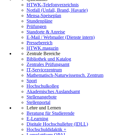
HTWK-Telefonverzeichnis
Notfall (Unfall, Brand, Havarie)
Mensa-Speiseplan
Stundenpläne
Prüfungen
Standorte & Anreise
E-Mail / Webmailer (Dienste intern)
Pressebereich
HTWK.magazin
Zentrale Bereiche
Bibliothek und Katalog
Zentrales Prüfungsamt
IT-Servicezentrum
Mathematisch-Naturwissensch. Zentrum
Sport
Hochschulkolleg
Akademisches Auslandsamt
Stellenangebote
Stellenportal
Lehre und Lernen
Beratung für Studierende
E-Learning
Digitale Hochschullehre (IDLL)
Hochschuldidaktik +
Lernplattform OPAL