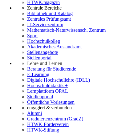
HTWK.magazin
Zentrale Bereiche
Bibliothek und Katalog
Zentrales Prüfungsamt
IT-Servicezentrum
Mathematisch-Naturwissensch. Zentrum
Sport
Hochschulkolleg
Akademisches Auslandsamt
Stellenangebote
Stellenportal
Lehre und Lernen
Beratung für Studierende
E-Learning
Digitale Hochschullehre (IDLL)
Hochschuldidaktik +
Lernplattform OPAL
Studienportal
Öffentliche Vorlesungen
engagiert & verbunden
Alumni
Graduiertenzentrum (GradZ)
HTWK-Förderverein
HTWK-Stiftung