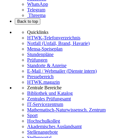
WhatsApp
Telegram
Threema
Back to top
Quicklinks
HTWK-Telefonverzeichnis
Notfall (Unfall, Brand, Havarie)
Mensa-Speiseplan
Stundenpläne
Prüfungen
Standorte & Anreise
E-Mail / Webmailer (Dienste intern)
Pressebereich
HTWK.magazin
Zentrale Bereiche
Bibliothek und Katalog
Zentrales Prüfungsamt
IT-Servicezentrum
Mathematisch-Naturwissensch. Zentrum
Sport
Hochschulkolleg
Akademisches Auslandsamt
Stellenangebote
Stellenportal