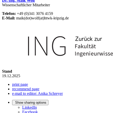
Dr.-Ing. Maik Wolf
Wissenschaftlicher Mitarbeiter
Telefon:
+49 (0)341 3076 4159
E-Mail:
maik(dot)wolf(at)htwk-leipzig.de
Stand
19.12.2025
print page
recommend page
e-mail to editor: Anika Schreyer
Show sharing options
LinkedIn
Facebook