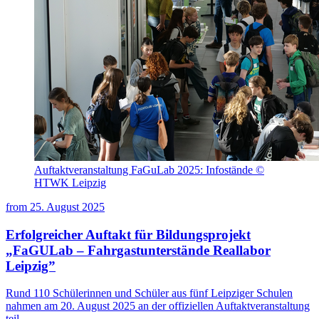
Auftaktveranstaltung FaGuLab 2025: Infostände ©
HTWK Leipzig
from
25. August 2025
Erfolgreicher Auftakt für Bildungsprojekt
„FaGULab – Fahrgastunterstände Reallabor
Leipzig”
Rund 110 Schülerinnen und Schüler aus fünf Leipziger Schulen
nahmen am 20. August 2025 an der offiziellen Auftaktveranstaltung
teil