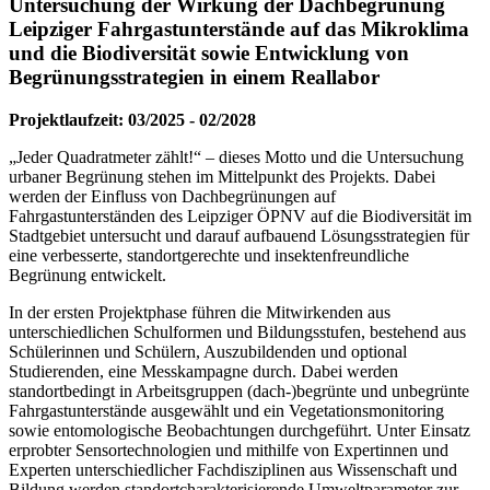
Untersuchung der Wirkung der Dachbegrünung
Leipziger Fahrgastunterstände auf das Mikroklima
und die Biodiversität sowie Entwicklung von
Begrünungsstrategien in einem Reallabor
Projektlaufzeit: 03/2025 - 02/2028
„Jeder Quadratmeter zählt!“ – dieses Motto und die Untersuchung
urbaner Begrünung stehen im Mittelpunkt des Projekts. Dabei
werden der Einfluss von Dachbegrünungen auf
Fahrgastunterständen des Leipziger ÖPNV auf die Biodiversität im
Stadtgebiet untersucht und darauf aufbauend Lösungsstrategien für
eine verbesserte, standortgerechte und insektenfreundliche
Begrünung entwickelt.
In der ersten Projektphase führen die Mitwirkenden aus
unterschiedlichen Schulformen und Bildungsstufen, bestehend aus
Schülerinnen und Schülern, Auszubildenden und optional
Studierenden, eine Messkampagne durch. Dabei werden
standortbedingt in Arbeitsgruppen (dach-)begrünte und unbegrünte
Fahrgastunterstände ausgewählt und ein Vegetationsmonitoring
sowie entomologische Beobachtungen durchgeführt. Unter Einsatz
erprobter Sensortechnologien und mithilfe von Expertinnen und
Experten unterschiedlicher Fachdisziplinen aus Wissenschaft und
Bildung werden standortcharakterisierende Umweltparameter zur