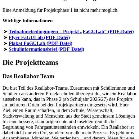
Eine Anmeldung für Projektphase 1 ist nicht mehr möglich.
Wichtige Informationen
Teilnahmebedingungen – Projekt „FaGULab“ (PDF-Datei)
Flyer FaGULab (PDF-Datei)
Plakat FaGULab (PDF-Datei)
Schulinformationsbrief (PDF-Datei)
Die Projektteams
Das Reallabor-Team
Du bist Teil des Reallabor-Teams. Zusammen mit Schülerinnen und
Schülern aus anderen Projektschulen überlegst du, wie ein Reallabor
aussehen kann, das in Phase 2 (ab Schuljahr 2026/27) des Projekts
an mehreren Orten bei den Projektpartnern umgesetzt wird. Euer
Ziel: einen Raum schaffen, in dem Schule, Wissenschaft,
Stadtverwaltung und Menschen aus der Stadt gemeinsam Lösungen
für eine bessere, standortgerechte und insektenfreundliche
Begrünung von Fahrgastunterständen entwickeln. Ein Reallabor ist
dabei nicht nur ein Ort, sondern vor allem ein Prozess. Es geht ums
Ausprobieren, Mitreden, Weiterdenken – und darum, Ideen für eine