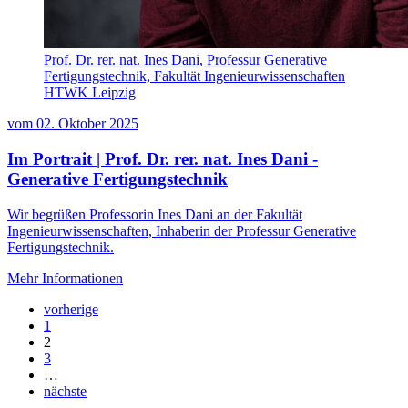
Prof. Dr. rer. nat. Ines Dani, Professur Generative
Fertigungstechnik, Fakultät Ingenieurwissenschaften
HTWK Leipzig
vom
02. Oktober 2025
Im Portrait | Prof. Dr. rer. nat. Ines Dani -
Generative Fertigungstechnik
Wir begrüßen Professorin Ines Dani an der Fakultät
Ingenieurwissenschaften, Inhaberin der Professur Generative
Fertigungstechnik.
Mehr Informationen
vorherige
1
2
3
…
nächste