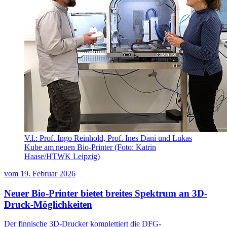
V.l.: Prof. Ingo Reinhold, Prof. Ines Dani und Lukas
Kube am neuen Bio-Printer (Foto: Katrin
Haase/HTWK Leipzig)
vom
19. Februar 2026
Neuer Bio-Printer bietet breites Spektrum an 3D-
Druck-Möglichkeiten
Der finnische 3D-Drucker komplettiert die DFG-