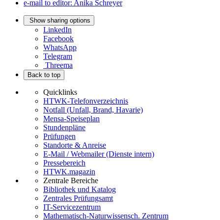
e-mail to editor: Anika Schreyer
Show sharing options
LinkedIn
Facebook
WhatsApp
Telegram
Threema
Back to top
Quicklinks
HTWK-Telefonverzeichnis
Notfall (Unfall, Brand, Havarie)
Mensa-Speiseplan
Stundenpläne
Prüfungen
Standorte & Anreise
E-Mail / Webmailer (Dienste intern)
Pressebereich
HTWK.magazin
Zentrale Bereiche
Bibliothek und Katalog
Zentrales Prüfungsamt
IT-Servicezentrum
Mathematisch-Naturwissensch. Zentrum