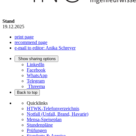
Stand
19.12.2025
print page
recommend page
e-mail to editor: Anika Schreyer
Show sharing options
LinkedIn
Facebook
WhatsApp
Telegram
Threema
Back to top
Quicklinks
HTWK-Telefonverzeichnis
Notfall (Unfall, Brand, Havarie)
Mensa-Speiseplan
Stundenpläne
Prüfungen
Standorte & Anreise